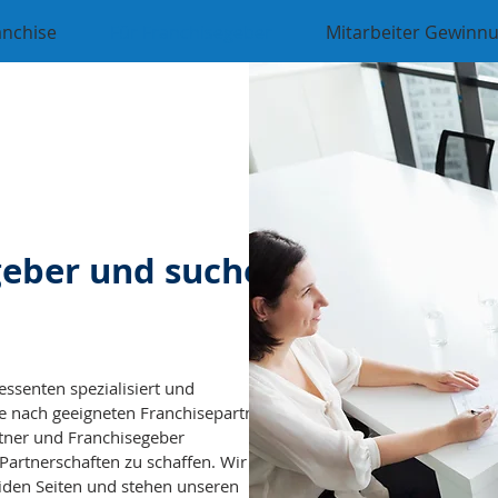
anchise
Für Franchisegeber
Mitarbeiter Gewinn
egeber und suchen
essenten spezialisiert und
e nach geeigneten Franchisepartnern.
artner und Franchisegeber
artnerschaften zu schaffen. Wir
iden Seiten und stehen unseren